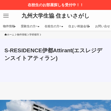
在校生のお部屋探しを受付中！！
九州大学生協 住まいさがし
物件情報
受験生の方へ
在校生の方へ
住まい斡旋会場
お問い合せ
ホーム
物件情報
学研都市
S-RESIDENCE伊都Attirant(エスレジデ
ンスイトアティラン)