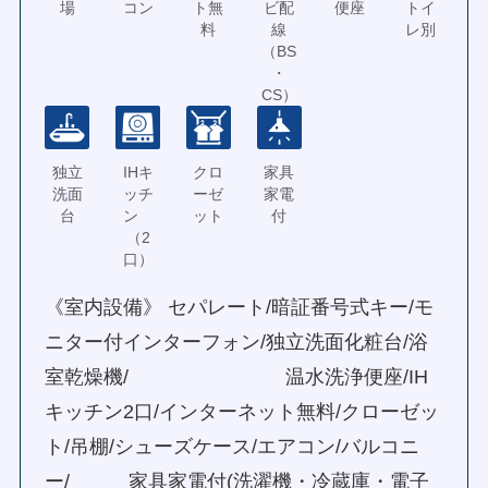
場
コン
ト無
ビ配
便座
トイ
料
線
レ別
（BS
・
CS）
独立
IHキ
クロ
家具
洗面
ッチ
ーゼ
家電
台
ン
ット
付
（2
口）
《室内設備》 セパレート/暗証番号式キー/モ
ニター付インターフォン/独立洗面化粧台/浴
室乾燥機/ 温水洗浄便座/IH
キッチン2口/インターネット無料/クローゼッ
ト/吊棚/シューズケース/エアコン/バルコニ
ー/ 家具家電付(洗濯機・冷蔵庫・電子