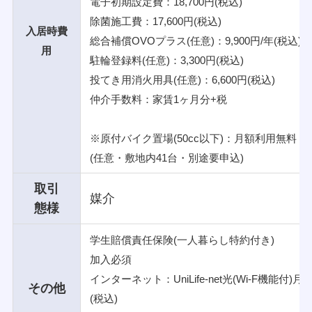
電子初期設定費：18,700円(税込)
除菌施工費：17,600円(税込)
入居時費
総合補償OVOプラス(任意)：9,900円/年(税込)
用
駐輪登録料(任意)：3,300円(税込)
投てき用消火用具(任意)：6,600円(税込)
仲介手数料：家賃1ヶ月分+税
※原付バイク置場(50cc以下)：月額利用無料
(任意・敷地内41台・別途要申込)
取引
媒介
態様
学生賠償責任保険(一人暮らし特約付き)
加入必須
インターネット：UniLife-net光(Wi-F機能付)
月額
その他
(税込)